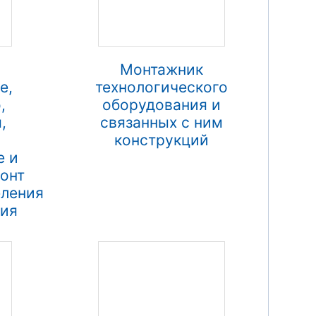
Монтажник
е,
технологического
,
оборудования и
,
связанных с ним
конструкций
е и
онт
еления
ния