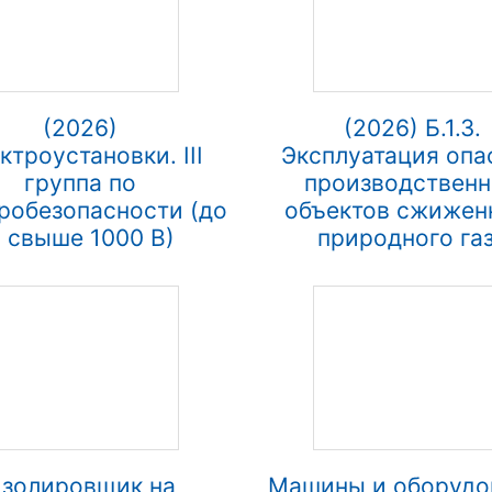
(2026)
(2026) Б.1.3.
ктроустановки. III
Эксплуатация опа
группа по
производствен
робезопасности (до
объектов сжижен
 свыше 1000 В)
природного га
золировщик на
Машины и оборудо