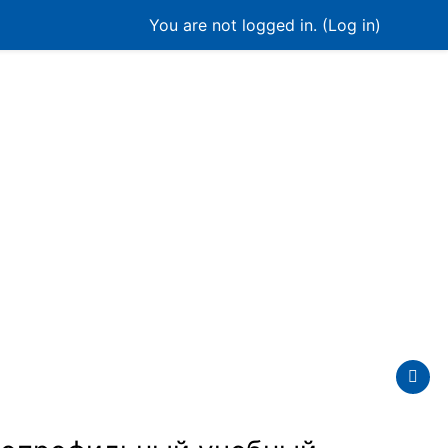
You are not logged in. (
Log in
)
English ‎(en)‎