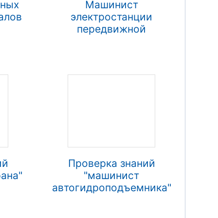
ьных
Машинист
алов
электростанции
передвижной
ий
Проверка знаний
ана"
"машинист
автогидроподъемника"