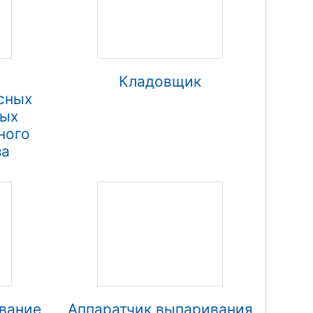
Кладовщик
сных
ных
ного
за
вание
Аппаратчик выпаривания