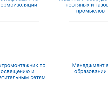
термоизоляции
нефтяных и газо
промыслов
ктромонтажник по
Менеджмент 
освещению и
образовании
етительным сетям